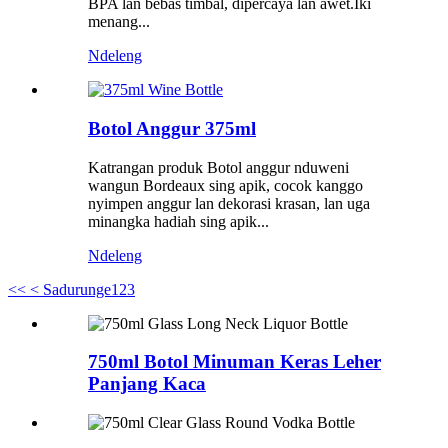
BPA lan bebas timbal, dipercaya lan awet.Iki
menang...
Ndeleng
Botol Anggur 375ml
Katrangan produk Botol anggur nduweni
wangun Bordeaux sing apik, cocok kanggo
nyimpen anggur lan dekorasi krasan, lan uga
minangka hadiah sing apik...
Ndeleng
<<
< Sadurunge
1
2
3
750ml Botol Minuman Keras Leher
Panjang Kaca