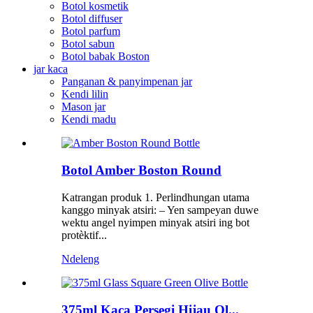
Botol kosmetik
Botol diffuser
Botol parfum
Botol sabun
Botol babak Boston
jar kaca
Panganan & panyimpenan jar
Kendi lilin
Mason jar
Kendi madu
Botol Amber Boston Round
Katrangan produk 1. Perlindhungan utama
kanggo minyak atsiri: – Yen sampeyan duwe
wektu angel nyimpen minyak atsiri ing bot
protèktif...
Ndeleng
375ml Kaca Persegi Hijau Ol...