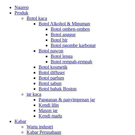
Ngarep
Produk
Botol kaca
Botol Alkohol & Minuman
Botol omben-omben
Botol anggur
Botol bir
Botol ngombe karbonat
Botol pawon
Botol lenga
Botol rempah-rempah
Botol kosmetik
Botol diffuser
Botol parfum
Botol sabun
Botol babak Boston
jar kaca
Panganan & panyimpenan jar
Kendi lilin
Mason jar
Kendi madu
Kabar
Warta industri
Kabar Perusahaan