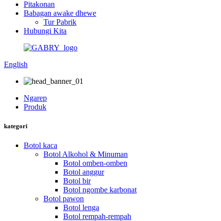
Pitakonan
Babagan awake dhewe
Tur Pabrik
Hubungi Kita
English
Ngarep
Produk
kategori
Botol kaca
Botol Alkohol & Minuman
Botol omben-omben
Botol anggur
Botol bir
Botol ngombe karbonat
Botol pawon
Botol lenga
Botol rempah-rempah