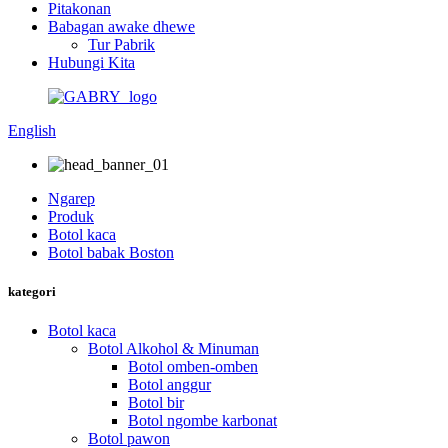
Pitakonan
Babagan awake dhewe
Tur Pabrik
Hubungi Kita
English
Ngarep
Produk
Botol kaca
Botol babak Boston
kategori
Botol kaca
Botol Alkohol & Minuman
Botol omben-omben
Botol anggur
Botol bir
Botol ngombe karbonat
Botol pawon