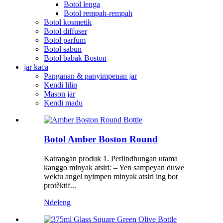
Botol lenga
Botol rempah-rempah
Botol kosmetik
Botol diffuser
Botol parfum
Botol sabun
Botol babak Boston
jar kaca
Panganan & panyimpenan jar
Kendi lilin
Mason jar
Kendi madu
Botol Amber Boston Round
Katrangan produk 1. Perlindhungan utama
kanggo minyak atsiri: – Yen sampeyan duwe
wektu angel nyimpen minyak atsiri ing bot
protèktif...
Ndeleng