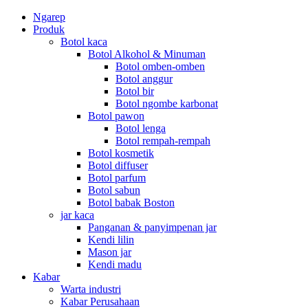
Ngarep
Produk
Botol kaca
Botol Alkohol & Minuman
Botol omben-omben
Botol anggur
Botol bir
Botol ngombe karbonat
Botol pawon
Botol lenga
Botol rempah-rempah
Botol kosmetik
Botol diffuser
Botol parfum
Botol sabun
Botol babak Boston
jar kaca
Panganan & panyimpenan jar
Kendi lilin
Mason jar
Kendi madu
Kabar
Warta industri
Kabar Perusahaan