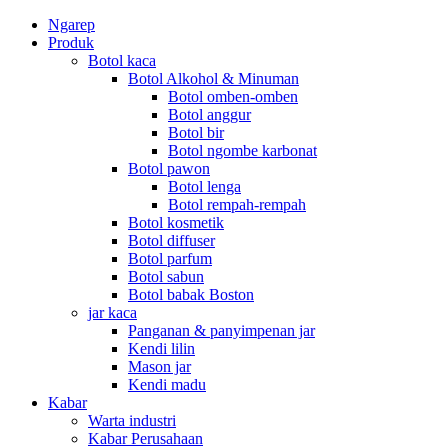
Ngarep
Produk
Botol kaca
Botol Alkohol & Minuman
Botol omben-omben
Botol anggur
Botol bir
Botol ngombe karbonat
Botol pawon
Botol lenga
Botol rempah-rempah
Botol kosmetik
Botol diffuser
Botol parfum
Botol sabun
Botol babak Boston
jar kaca
Panganan & panyimpenan jar
Kendi lilin
Mason jar
Kendi madu
Kabar
Warta industri
Kabar Perusahaan