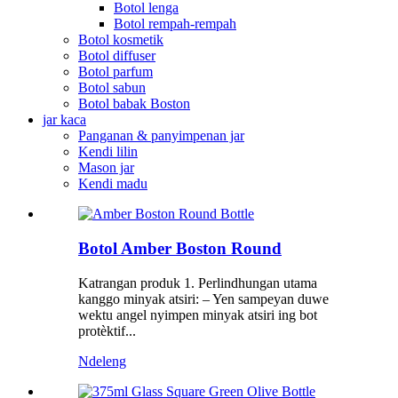
Botol lenga
Botol rempah-rempah
Botol kosmetik
Botol diffuser
Botol parfum
Botol sabun
Botol babak Boston
jar kaca
Panganan & panyimpenan jar
Kendi lilin
Mason jar
Kendi madu
Botol Amber Boston Round
Katrangan produk 1. Perlindhungan utama
kanggo minyak atsiri: – Yen sampeyan duwe
wektu angel nyimpen minyak atsiri ing bot
protèktif...
Ndeleng