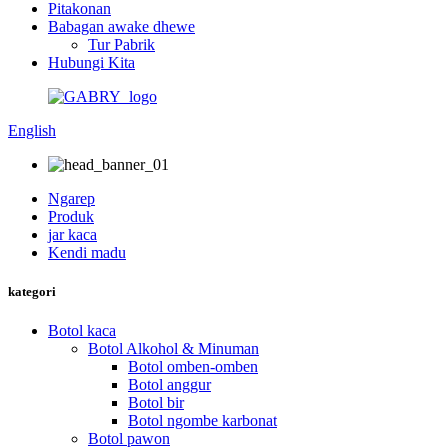
Pitakonan
Babagan awake dhewe
Tur Pabrik
Hubungi Kita
English
Ngarep
Produk
jar kaca
Kendi madu
kategori
Botol kaca
Botol Alkohol & Minuman
Botol omben-omben
Botol anggur
Botol bir
Botol ngombe karbonat
Botol pawon