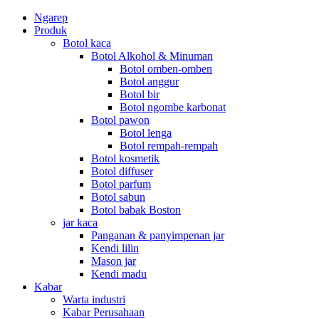
Ngarep
Produk
Botol kaca
Botol Alkohol & Minuman
Botol omben-omben
Botol anggur
Botol bir
Botol ngombe karbonat
Botol pawon
Botol lenga
Botol rempah-rempah
Botol kosmetik
Botol diffuser
Botol parfum
Botol sabun
Botol babak Boston
jar kaca
Panganan & panyimpenan jar
Kendi lilin
Mason jar
Kendi madu
Kabar
Warta industri
Kabar Perusahaan