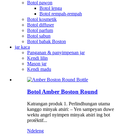
Botol pawon
Botol lenga
Botol rempah-rempah
Botol kosmetik
Botol diffuser
Botol parfum
Botol sabun
Botol babak Boston
jar kaca
Panganan & panyimpenan jar
Kendi lilin
Mason jar
Kendi madu
Botol Amber Boston Round
Katrangan produk 1. Perlindhungan utama
kanggo minyak atsiri: – Yen sampeyan duwe
wektu angel nyimpen minyak atsiri ing bot
protèktif...
Ndeleng