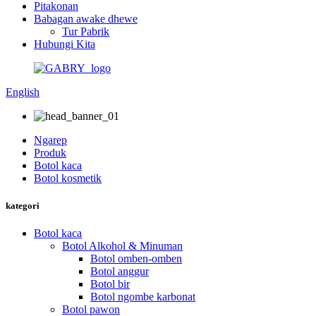
Pitakonan
Babagan awake dhewe
Tur Pabrik
Hubungi Kita
English
Ngarep
Produk
Botol kaca
Botol kosmetik
kategori
Botol kaca
Botol Alkohol & Minuman
Botol omben-omben
Botol anggur
Botol bir
Botol ngombe karbonat
Botol pawon