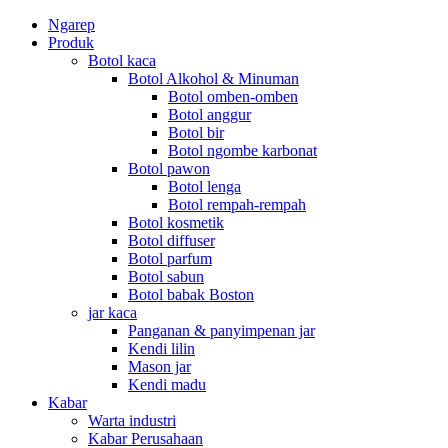
Ngarep
Produk
Botol kaca
Botol Alkohol & Minuman
Botol omben-omben
Botol anggur
Botol bir
Botol ngombe karbonat
Botol pawon
Botol lenga
Botol rempah-rempah
Botol kosmetik
Botol diffuser
Botol parfum
Botol sabun
Botol babak Boston
jar kaca
Panganan & panyimpenan jar
Kendi lilin
Mason jar
Kendi madu
Kabar
Warta industri
Kabar Perusahaan