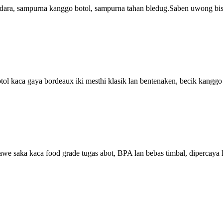
ara, sampurna kanggo botol, sampurna tahan bledug.Saben uwong bisa 
ol kaca gaya bordeaux iki mesthi klasik lan bentenaken, becik kanggo
we saka kaca food grade tugas abot, BPA lan bebas timbal, dipercaya 