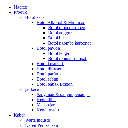
Ngarep
Produk
Botol kaca
Botol Alkohol & Minuman
Botol omben-omben
Botol anggur
Botol bir
Botol ngombe karbonat
Botol pawon
Botol lenga
Botol rempah-rempah
Botol kosmetik
Botol diffuser
Botol parfum
Botol sabun
Botol babak Boston
jar kaca
Panganan & panyimpenan jar
Kendi lilin
Mason jar
Kendi madu
Kabar
Warta industri
Kabar Perusahaan