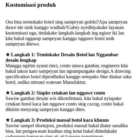
Kustomisasi produk
Ora bisa nemokake botol sing sampeyan goleki?Apa sampeyan
duwe ide unik kanggo wadhah?Gabry nyedhiyakake layanan
kustomisasi uga, tindakake langkah-langkah ing ngisor iki lan
kita bakal nggarap sampeyan kanggo nggawe botol unik
sampeyan dhewe.
★ Langkah 1: Temtokake Desain Botol lan Nggambar
desain lengkap
Mangga ngirim syarat rinci, conto utawa gambar, engineers kita
bakal takon karo sampeyan lan ngrampungake design.A drawing
specification botol diprodhuksi kanggo netepake fitur diukur saka
botol, nalika mirsani watesan Manufaktur.
★ Langkah 2: Siapke cetakan lan nggawe conto
Sawise gambar desain wis dikonfirmasi, kita bakal nyiapake
cetakan botol kaca lan nggawe conto sing cocog, conto bakal
dikirim menyang sampeyan kanggo dites.
★ Langkah 3: Produksi massal botol kaca khusus
Sawise sampel disetujoni, produksi massal bakal diatur sanalika
bisa, lan pengawasan kualitas sing ketat bakal ditindakake
sadurunge kemasan sing ati-ati kanggo pangiriman.