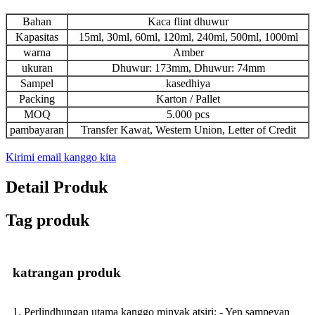
Bahan
Kaca flint dhuwur
Kapasitas
15ml, 30ml, 60ml, 120ml, 240ml, 500ml, 1000ml
warna
Amber
ukuran
Dhuwur: 173mm, Dhuwur: 74mm
Sampel
kasedhiya
Packing
Karton / Pallet
MOQ
5.000 pcs
pambayaran
Transfer Kawat, Western Union, Letter of Credit
Kirimi email kanggo kita
Detail Produk
Tag produk
katrangan produk
1. Perlindhungan utama kanggo minyak atsiri: - Yen sampeyan