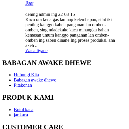
Jar
dening admin ing 22-03-15
Kaca ora kena gas lan uap kelembapan, sifat iki
penting kanggo kabeh panganan lan omben-
omben, sing ndadekake kaca minangka bahan
kemasan umum kanggo panganan lan omben-
omben ing saben dinane.Ing proses produksi, ana
akeh ...
Waca liyane
BABAGAN AWAKE DHEWE
Hubungi Kita
Babagan awake dhewe
Pitakonan
PRODUK KAMI
Botol kaca
jar kaca
CUSTOMER CARE