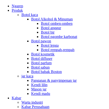
Ngarep
Produk
Botol kaca
Botol Alkohol & Minuman
Botol omben-omben
Botol anggur
Botol bir
Botol ngombe karbonat
Botol pawon
Botol lenga
Botol rempah-rempah
Botol kosmetik
Botol diffuser
Botol parfum
Botol sabun
Botol babak Boston
jar kaca
Panganan & panyimpenan jar
Kendi lilin
Mason jar
Kendi madu
Kabar
Warta industri
Kabar Perusahaan