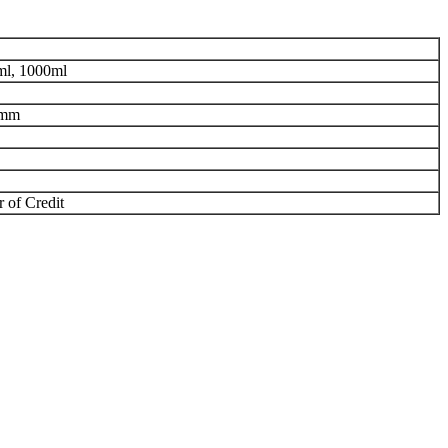
ml, 1000ml
4mm
 of Credit