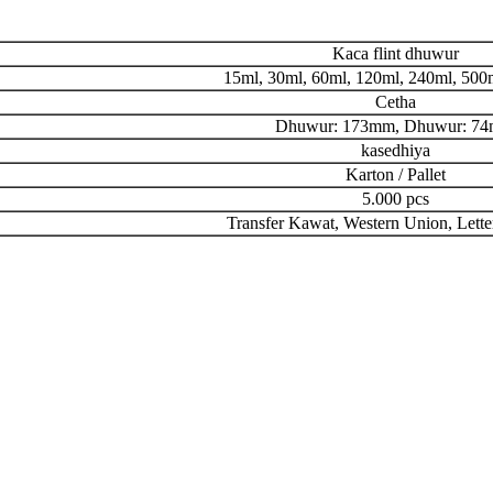
Kaca flint dhuwur
15ml, 30ml, 60ml, 120ml, 240ml, 500
Cetha
Dhuwur: 173mm, Dhuwur: 7
kasedhiya
Karton / Pallet
5.000 pcs
Transfer Kawat, Western Union, Letter