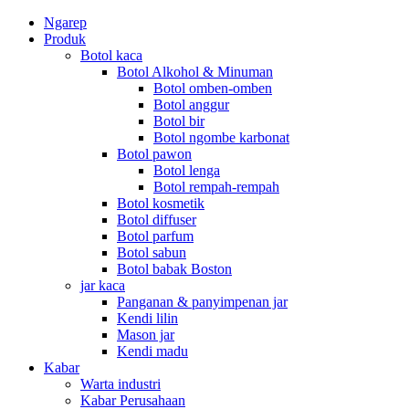
Ngarep
Produk
Botol kaca
Botol Alkohol & Minuman
Botol omben-omben
Botol anggur
Botol bir
Botol ngombe karbonat
Botol pawon
Botol lenga
Botol rempah-rempah
Botol kosmetik
Botol diffuser
Botol parfum
Botol sabun
Botol babak Boston
jar kaca
Panganan & panyimpenan jar
Kendi lilin
Mason jar
Kendi madu
Kabar
Warta industri
Kabar Perusahaan