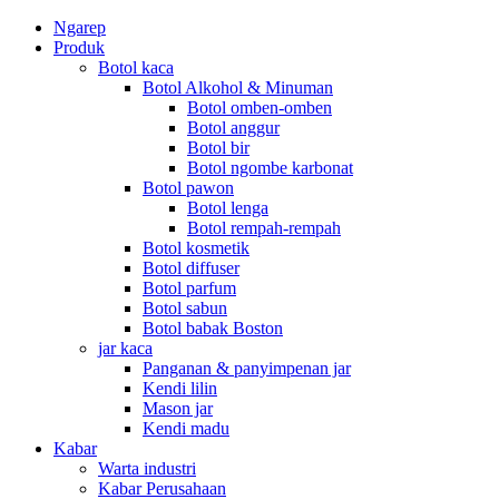
Ngarep
Produk
Botol kaca
Botol Alkohol & Minuman
Botol omben-omben
Botol anggur
Botol bir
Botol ngombe karbonat
Botol pawon
Botol lenga
Botol rempah-rempah
Botol kosmetik
Botol diffuser
Botol parfum
Botol sabun
Botol babak Boston
jar kaca
Panganan & panyimpenan jar
Kendi lilin
Mason jar
Kendi madu
Kabar
Warta industri
Kabar Perusahaan