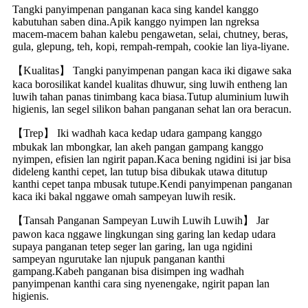
Tangki panyimpenan panganan kaca sing kandel kanggo
kabutuhan saben dina.Apik kanggo nyimpen lan ngreksa
macem-macem bahan kalebu pengawetan, selai, chutney, beras,
gula, glepung, teh, kopi, rempah-rempah, cookie lan liya-liyane.
【Kualitas】 Tangki panyimpenan pangan kaca iki digawe saka
kaca borosilikat kandel kualitas dhuwur, sing luwih entheng lan
luwih tahan panas tinimbang kaca biasa.Tutup aluminium luwih
higienis, lan segel silikon bahan panganan sehat lan ora beracun.
【Trep】 Iki wadhah kaca kedap udara gampang kanggo
mbukak lan mbongkar, lan akeh pangan gampang kanggo
nyimpen, efisien lan ngirit papan.Kaca bening ngidini isi jar bisa
dideleng kanthi cepet, lan tutup bisa dibukak utawa ditutup
kanthi cepet tanpa mbusak tutupe.Kendi panyimpenan panganan
kaca iki bakal nggawe omah sampeyan luwih resik.
【Tansah Panganan Sampeyan Luwih Luwih Luwih】 Jar
pawon kaca nggawe lingkungan sing garing lan kedap udara
supaya panganan tetep seger lan garing, lan uga ngidini
sampeyan ngurutake lan njupuk panganan kanthi
gampang.Kabeh panganan bisa disimpen ing wadhah
panyimpenan kanthi cara sing nyenengake, ngirit papan lan
higienis.